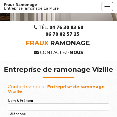
Aller
Fraux Ramonage
Togg
au
Entreprise ramonage La Mure
navi
contenu
principal
TÉL.
04 76 30 83 60
06 70 02 57 25
FRAUX
RAMONAGE
CONTACTEZ-
NOUS
Entreprise de ramonage Vizille
Contactez-nous :
Entreprise de ramonage
Vizille
Nom & Prénom
Téléphone