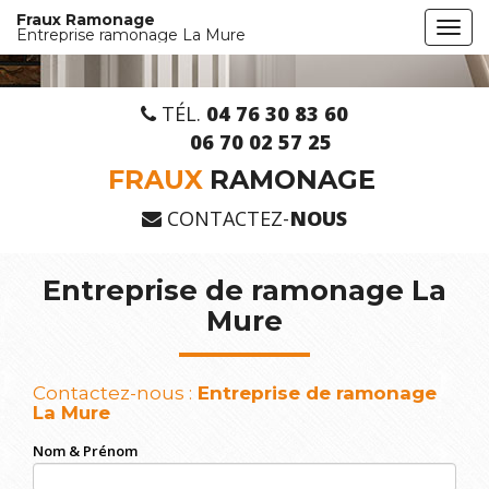
Aller
Fraux Ramonage
Togg
au
Entreprise ramonage La Mure
navi
contenu
principal
TÉL.
04 76 30 83 60
06 70 02 57 25
FRAUX
RAMONAGE
CONTACTEZ-
NOUS
Entreprise de ramonage La
Mure
Contactez-nous :
Entreprise de ramonage
La Mure
Nom & Prénom