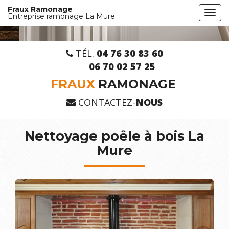
Aller
Fraux Ramonage
Togg
au
Entreprise ramonage La Mure
navi
contenu
principal
TÉL.
04 76 30 83 60
06 70 02 57 25
FRAUX
RAMONAGE
CONTACTEZ-
NOUS
Nettoyage poêle à bois La
Mure