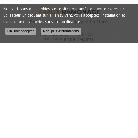
Nous utilisons des cookies sur ce site pour améliorer votre expérience
FRAUX
RAMONAGE
utilisateur. En cliquant sur le lien suivant, vous acceptez l'installation et
Entreprise de ramonage à La Mure
l'utilisation des cookies sur votre ordinateur.
Adresse
OK, tout accepter
Non, plus d'informations
Zone artisanale Sainte-Anne
38119 PIERRE CHATEL
Tél. :
04 76 30 83 60
06 70 02 57 25
Nos horaires
:
Du lundi au samedi
de 9h à 12h et de 14h à 18h
Contactez votre entreprise de
ramonage à La Mure
Nom - Prénom :
*
Email :
*