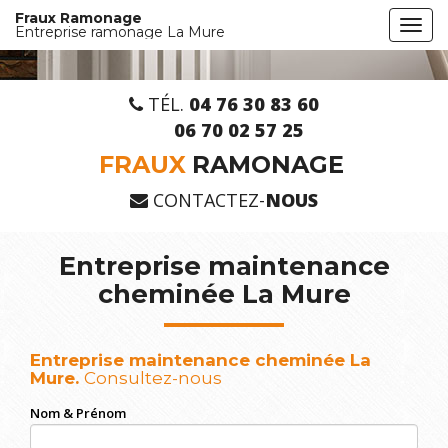
Aller
Fraux Ramonage
Togg
au
Entreprise ramonage La Mure
navi
contenu
principal
TÉL.
04 76 30 83 60
06 70 02 57 25
FRAUX
RAMONAGE
CONTACTEZ-
NOUS
Entreprise maintenance
cheminée La Mure
Entreprise maintenance cheminée La
Mure.
Consultez-nous
Nom & Prénom